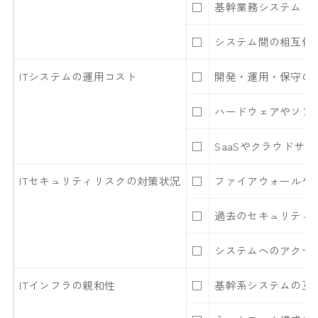
□
基幹業務システム（
□
システム間の相互依
ITシステムの運用コスト
□
開発・運用・保守の
□
ハードウェアやソフ
□
SaaSやクラウドサ
ITセキュリティリスクの対策状況
□
ファイアウォールや
□
過去のセキュリティ
□
システムへのアクセ
ITインフラの親和性
□
基幹系システムの互