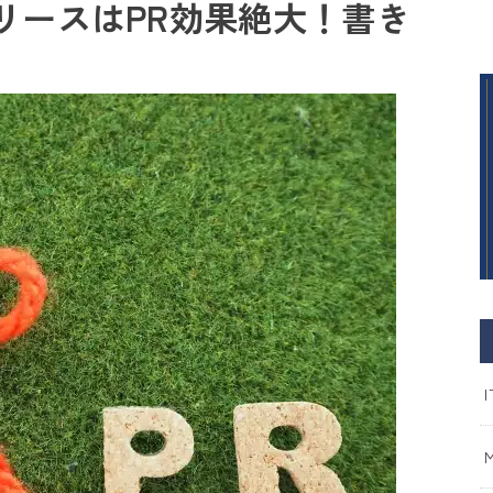
リースはPR効果絶大！書き
I