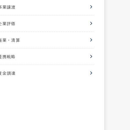
事業譲渡
企業評価
廃業・清算
提携戦略
資金調達