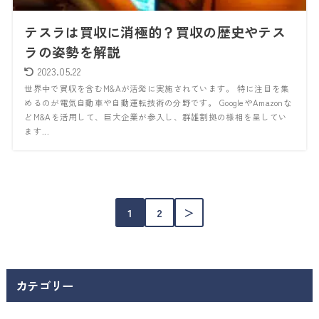
テスラは買収に消極的？買収の歴史やテス
ラの姿勢を解説
2023.05.22
世界中で買収を含むM&Aが活発に実施されています。 特に注目を集
めるのが電気自動車や自動運転技術の分野です。 GoogleやAmazonな
どM&Aを活用して、巨大企業が参入し、群雄割拠の様相を呈してい
ます...
1
2
＞
カテゴリー