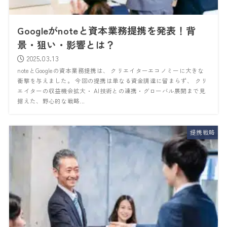
Googleがnoteと資本業務提携を発表！背
景・狙い・影響とは？
2025.03.13
noteとGoogleの資本業務提携は、 クリエイターエコノミーに大きな
衝撃を与えました。 今回の提携は単なる資金調達に留まらず、 クリ
エイターの収益機会拡大・ AI技術との連携・グローバル展開まで見
据えた、野心的な戦略...
提携戦略