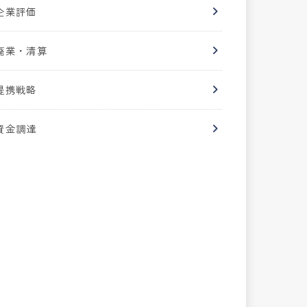
企業評価
廃業・清算
提携戦略
資金調達