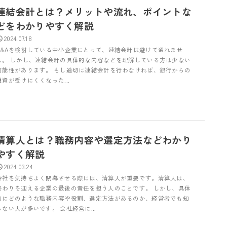
連結会計とは？メリットや流れ、ポイントな
どをわかりやすく解説
2024.07.18
M&Aを検討している中小企業にとって、連結会計は避けて通れませ
ん。 しかし、連結会計の具体的な内容などを理解している方は少ない
可能性があります。 もし適切に連結会計を行わなければ、銀行からの
融資が受けにくくなった...
清算人とは？職務内容や選定方法などわかり
やすく解説
2024.03.24
会社を気持ちよく閉幕させる際には、清算人が重要です。清算人は、
終わりを迎える企業の最後の責任を担う人のことです。 しかし、具体
的にどのような職務内容や役割、選定方法があるのか、経営者でも知
らない人が多いです。 会社経営に...