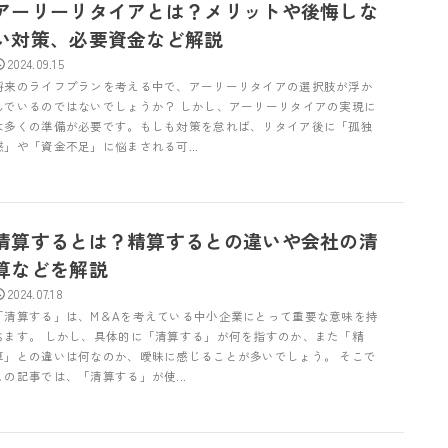
アーリーリタイアとは？メリットや後悔しな
い対策、必要資金など解説
2024.09.15
将来のライフプランを考える中で、アーリーリタイアの選択肢が浮か
んでいるのではないでしょうか？ しかし、アーリーリタイアの実現に
は多くの準備が必要です。もしも対策を怠れば、リタイア後に「孤独
感」や「資金不足」に悩まされる可...
清算するとは？精算するとの違いや会社の清
算などを解説
2024.07.18
「清算する」は、M＆Aを考えている中小企業にとって重要な意味を持
ちます。 しかし、具体的に「清算する」が何を指すのか、また「精
算」との違いは何なのか、曖昧に感じることが多いでしょう。 そこで
この記事では、「清算する」が使...