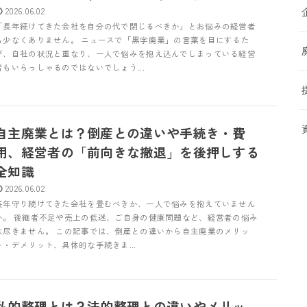
2026.06.02
「長年続けてきた会社を自分の代で閉じるべきか」とお悩みの経営者
も少なくありません。 ニュースで「黒字廃業」の言葉を目にするた
び、自社の状況と重なり、一人で悩みを抱え込んでしまっている経営
者もいらっしゃるのではないでしょう...
自主廃業とは？倒産との違いや手続き・費
用、経営者の「前向きな撤退」を後押しする
全知識
2026.06.02
長年守り続けてきた会社を畳むべきか、一人で悩みを抱えていません
か。 後継者不足や売上の低迷、ご自身の健康問題など、経営者の悩み
は尽きません。 この記事では、倒産との違いから自主廃業のメリッ
ト・デメリット、具体的な手続きま...
私的整理とは？法的整理との違いやメリッ