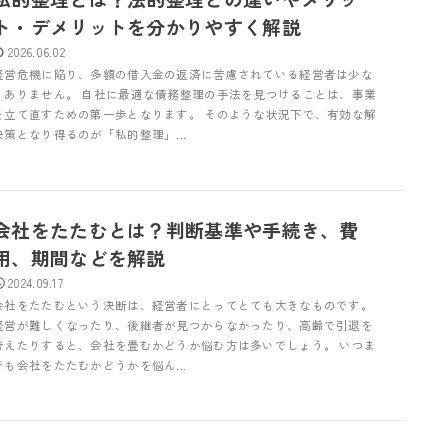
ト・デメリットを分かりやすく解説
2026.06.02
経営危機に陥り、多額の借入金の返済に苦慮されている経営者は少な
くありません。 自社に最適な債務整理の手法を見つけることは、事業
を立て直すための第一歩となります。 そのような状況下で、有効な解
決策となり得るのが「私的整理」...
会社をたたむとは？判断基準や手続き、費
用、期間などを解説
2024.09.17
会社をたたむという決断は、経営者にとってとても大きなものです。
経営が難しくなったり、後継者が見つからなかったり、高齢で引退を
考えたりすると、会社を畳むかどうか悩む方は多いでしょう。 いつま
でも会社をたたむかどうかを悩ん...