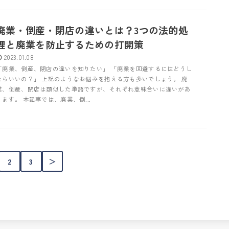
廃業・倒産・閉店の違いとは？3つの法的処
理と廃業を防止するための打開策
2023.01.08
「廃業、倒産、閉店の違いを知りたい」 「廃業を回避するにはどうし
たらいいの？」 上記のようなお悩みを抱える方も多いでしょう。 廃
業、倒産、閉店は類似した単語ですが、それぞれ意味合いに違いがあ
ります。 本記事では、廃業、倒...
2
3
＞