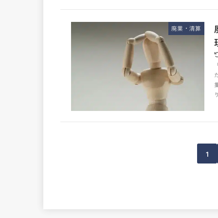
廃業・清算
1