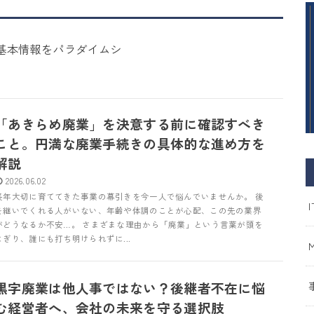
基本情報をパラダイムシ
「あきらめ廃業」を決意する前に確認すべき
こと。円満な廃業手続きの具体的な進め方を
解説
2026.06.02
長年大切に育ててきた事業の幕引きを今一人で悩んでいませんか。 後
I
を継いでくれる人がいない、年齢や体調のことが心配、この先の業界
がどうなるか不安…。 さまざまな理由から「廃業」という言葉が頭を
よぎり、誰にも打ち明けられずに...
黒字廃業は他人事ではない？後継者不在に悩
む経営者へ、会社の未来を守る選択肢