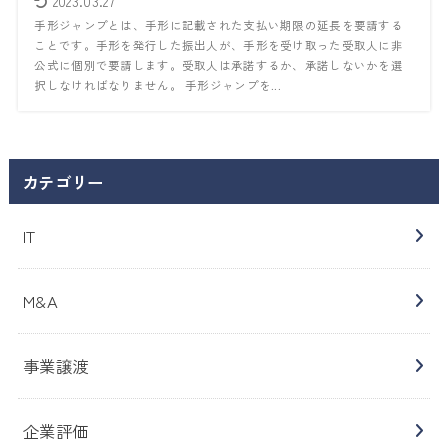
2023.03.27
手形ジャンプとは、手形に記載された支払い期限の延長を要請する
ことです。手形を発行した振出人が、手形を受け取った受取人に非
公式に個別で要請します。受取人は承諾するか、承諾しないかを選
択しなければなりません。 手形ジャンプを...
カテゴリー
IT
M&A
事業譲渡
企業評価