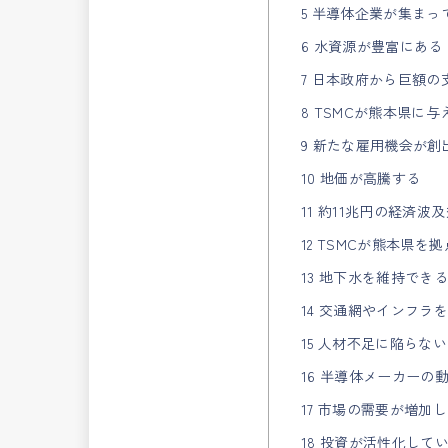
5 半導体企業が集まっ
6 水資源が豊富にある
7 日本政府から巨額の
8 TSMCが熊本県に
9 新たな雇用機会が創
10 地価が高騰する
11 約11兆円の経済
12 TSMCが熊本県を
13 地下水を維持でき
14 交通網やインフラ
15 人材不足に陥らな
16 半導体メーカーの
17 市場の需要が増加
18 投資が活性化して