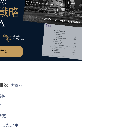
目次
[
非表示
]
係性
所
予定
進出した理由