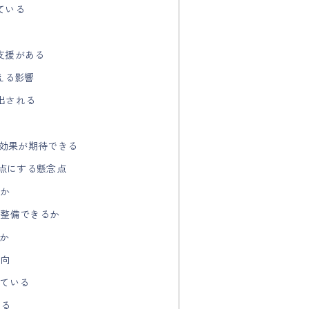
ている
支援がある
与える影響
出される
波及効果が期待できる
拠点にする懸念点
るか
を整備できるか
いか
動向
している
いる