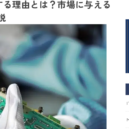
出する理由とは？市場に与える
説
I