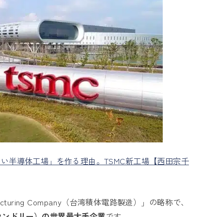
新でない半導体工場」を作る理由。TSMC新工場【西田宗千
anufacturing Company（台湾積体電路製造）」の略称で、
ウンドリー）の世界最大手企業
です。