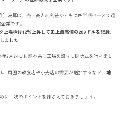
7～9月）決算は、売上高と純利益がともに四半期ベースで過
的企業です。
ク上場株は12％上昇して史上最高値の209ドルを記録、
達しました
。
4年2月24日に熊本県に工場を設立し開所式を行いまし
集され、周囲の飲食店や小売店の需要が増加するなど、
地
ために、次のポイントを押さえておきましょう。