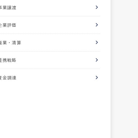
事業譲渡
企業評価
廃業・清算
提携戦略
資金調達