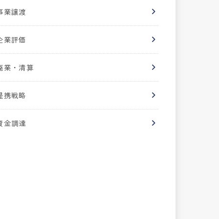
事業譲渡
企業評価
廃業・清算
提携戦略
資金調達