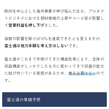
欧州を中心とした海外事業が伸び悩んだほか、プロダク
トビジネスにおける部材価格の上昇やユーロ安が影響し
て
営業利益を押し下げ
ました。
為替の影響を除けば10％を達成できたとも言えますが、
富士通は他力本願な考え方はしない
です。
富士通がこれまで手掛けてきた構造改革により、全体の
収益構造がしっかりしたものに変わってきて収益の拡大
に結び付いている実感があるため、
焦る必要はない
ので
す。
富士通の業績予想