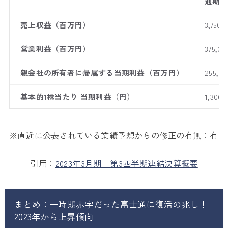
通期（
売上収益（百万円）
3,750
営業利益（百万円）
375,0
親会社の所有者に帰属する当期利益（百万円）
255,0
基本的1株当たり 当期利益（円）
1,306.7
※直近に公表されている業績予想からの修正の有無：有
引用：
2023年3月期 第3四半期連結決算概要
まとめ：一時期赤字だった富士通に復活の兆し！
2023年から上昇傾向