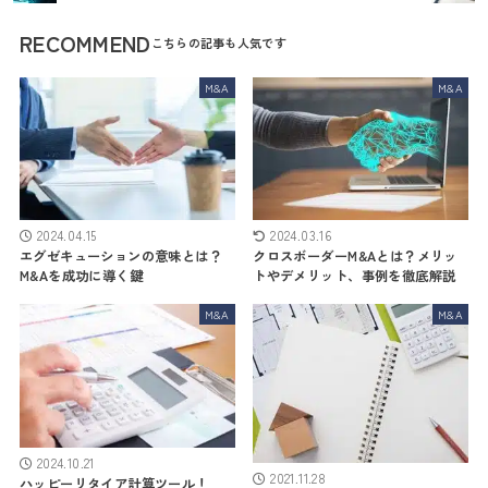
RECOMMEND
M&A
M&A
2024.04.15
2024.03.16
エグゼキューションの意味とは？
クロスボーダーM&Aとは？メリッ
M&Aを成功に導く鍵
トやデメリット、事例を徹底解説
M&A
M&A
2024.10.21
2021.11.28
ハッピーリタイア計算ツール！