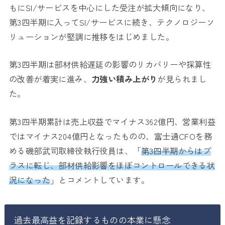
もにSI/サービスを中心にした受注が拡大傾向になり、
第3四半期に入ってSI/サービスに続き、テクノロジーソ
リューションが堅調に推移をはじめました。
第3四半期は部材供給遅延の影響のリカバリーや採算性
の改善が着実に進み、
力強い積み上がり
が見られまし
た。
第3四半期累計は売上収益でマイナス362億円、営業利益
ではマイナス204億円となったものの、
富士通CFOを務
める磯部武司取締役執行役員は、「
第3四半期からはプ
ラスに転じ、部材供給影響をほぼコントロールできる状
況になった
」とコメントしています。
過去最高益を記録するものの本業に懸念