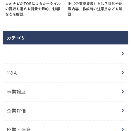
カオナビがTOBによるカーライル
IM（企業概要書）とは？目的や記
の買収を進める背景や目的、影響
載内容、作成時の注意点などを解
などを解説
説
カテゴリー
IT
M&A
事業譲渡
企業評価
廃業・清算