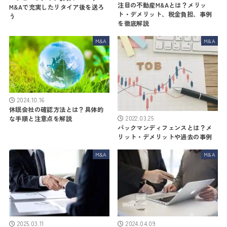
注目の不動産M&Aとは？メリッ
M&Aで充実したリタイア後を送ろ
ト・デメリット、税金負担、事例
う
を徹底解説
M&A
M&A
2024.10.16
休眠会社の確認方法とは？具体的
な手順と注意点を解説
2022.03.25
パックマンディフェンスとは？メ
リット・デメリットや過去の事例
M&A
M&A
2025.03.11
2024.04.09