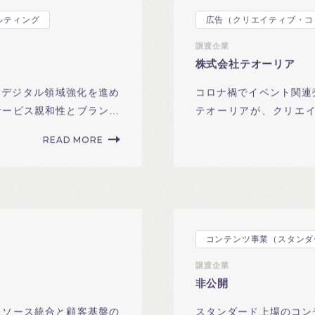
ルティング
広告（クリエイティブ・コ
譲渡企業
株式会社テオーリア
が、デジタル領域強化を進め
コロナ禍でイベント関連
サービス親和性とブランデ
テオーリアが、クリエ
GO-3へ譲渡。
READ MORE
譲渡企業
非公開
リソース統合と顧客基盤の
スタンダード上場のコン