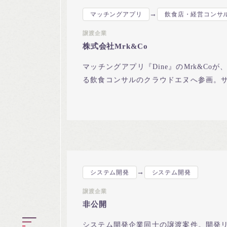
→
マッチングアプリ
飲食店・経営コンサ
譲渡企業
株式会社Mrk&Co
マッチングアプリ『Dine』のMrk&Co
る飲食コンサルのクラウドエヌへ参画。
ィング力の補完で成立。
→
システム開発
システム開発
譲渡企業
非公開
システム開発企業同士の譲渡案件。開発