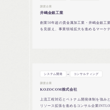
譲渡企業
井嶋金銀工業
創業50年超の貴金属加工業・井嶋金銀工
を見据え、事業領域拡大を進めるマーケ
スへ参画。技術基盤の継承が成立。
→
システム開発
コンサルティング
譲渡企業
KOZOCOM株式会社
上流工程対応とベトナム開発体制を強みとす
リソース拡張を進めるコンサル企業INTL