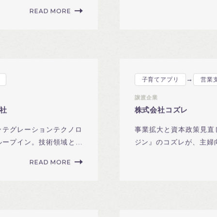
ITノウハウとメディア力
READ MORE
→
子育てアプリ
営業
譲渡企業
社
株式会社コズレ
ンテグレーションテクノロ
事業拡大と資本政策見直し
グループイン。技術領域と顧
ジン』のコズレが、主婦
ユーザー層親和性で成立
READ MORE