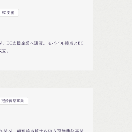
EC支援
、EC支援企業へ譲渡。モバイル接点とEC
成立。
冠婚葬祭事業