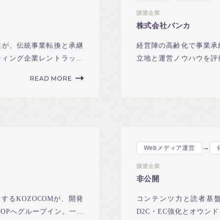
譲渡企業
株式会社バンカ
業が、伝統事業転換と承継
経営陣の高齢化で事業承
ティング企業レントラック
立地と運営ノウハウを評
盤を次世代へ引き継ぐ承
READ MORE
→
Webメディア運営
譲渡企業
非公開
るKOZOCOMが、開発
コンテンツ力と読者基盤
OOPへグループイン。一気
D2C・EC強化とオウン