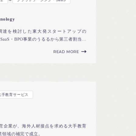
→
理
クラウドソーシング・SaaS
nology
調達を検討した東大発スタートアップの
logyが、SaaS・BPO事業のうるるから第三者割当増
READ MORE
大手教育サービス
営企業が、海外人材接点を求める大手教育