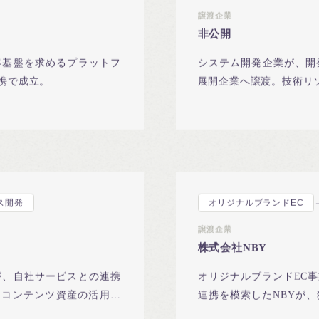
譲渡企業
非公開
客基盤を求めるプラットフ
システム開発企業が、開
携で成立。
展開企業へ譲渡。技術リ
ス開発
オリジナルブランドEC
譲渡企業
株式会社NBY
が、自社サービスとの連携
オリジナルブランドEC
。コンテンツ資産の活用で
連携を模索したNBYが、