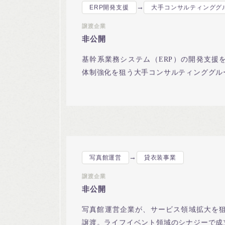
→
ERP開発支援
大手コンサルティンググ
譲渡企業
非公開
基幹系業務システム（ERP）の開発支援を
体制強化を狙う大手コンサルティンググル
→
写真館運営
貸衣装事業
譲渡企業
非公開
写真館運営企業が、サービス領域拡大を