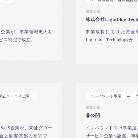
リース
AI・画像解析・自然言語処
譲渡企業
株式会社Lightblue Tech
買企業が、事業領域拡大を
事業成長に向けた資金
ビス補完で成立。
Lightblue Techno
資で出資受け入れ。
→
（東証グロース上場）
インバウンド事業
譲渡企業
非公開
aaS企業が、東証グロー
インバウンド向け事業運