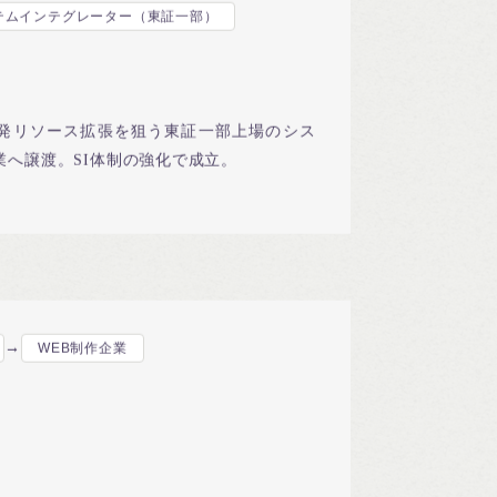
テムインテグレーター（東証一部）
発リソース拡張を狙う東証一部上場のシス
業へ譲渡。SI体制の強化で成立。
→
WEB制作企業