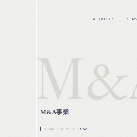
ABOUT US
SER
M&A事業
HOME
/
SERVICE
/
M&A