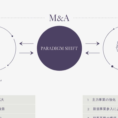
拡大
1
主力事業の強化
改善
2
新規事業参入に