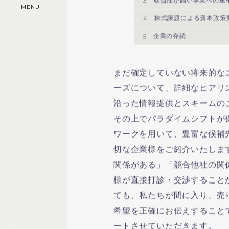
3
収益性が高い事業への集
MENU
4
株式譲渡による資本政策
5
企業の存続
まだ確定していない将来的な
ーズについて、詳細なヒアリ
沿った情報提供とスキームの
その上でパラダイムシフトが
ワークを用いて、豊富な候補
切な企業様をご紹介いたしま
関係がある」「競合他社の関
様が直接打診・交渉すること
ても、私たちが間に入り、売
希望を正確にお伝えすること
ートさせていただきます。