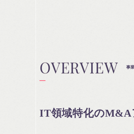
O
O
O
V
V
V
E
E
E
R
R
R
V
V
V
I
I
I
E
E
E
W
W
W
事
IT領域特化の
M&