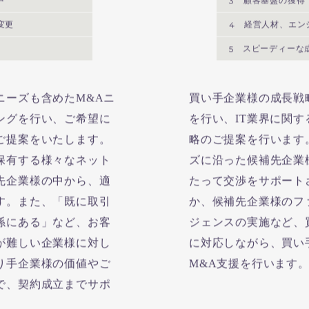
中
3
顧客基盤の獲得
変更
4
経営人材、エン
5
スピーディーな
ニーズも含めたM&Aニ
買い手企業様の成長戦
ングを行い、ご希望に
を行い、IT業界に関す
ご提案をいたします。
略のご提案を行います
保有する様々なネット
ズに沿った候補先企業
先企業様の中から、適
たって交渉をサポート
す。また、「既に取引
か、候補先企業様のフ
係にある」など、お客
ジェンスの実施など、
が難しい企業様に対し
に対応しながら、買い
り手企業様の価値やご
M&A支援を行います
で、契約成立までサポ