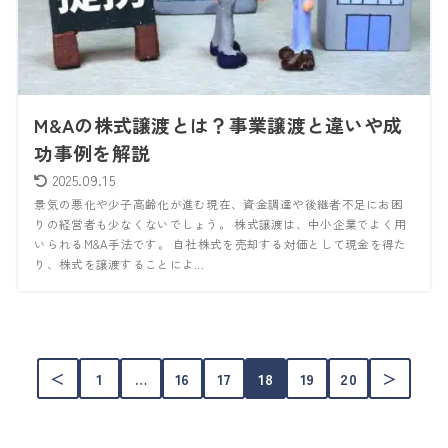
M&Aの株式譲渡とは？事業譲渡と違いや成
功事例を解説
2025.09.15
景気の悪化や少子高齢化が進む現在、資金調達や後継者不足にお困
りの経営者も少なくないでしょう。 株式譲渡は、中小企業でよく用
いられるM&A手法です。 自社株式を売却する対価として現金を得た
り、株式を譲渡することによ...
＜
1
…
16
17
18
19
20
＞