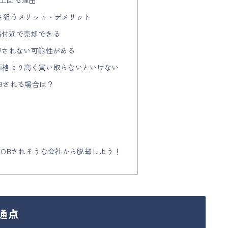
が上回る理由
社を狙うメリット・デメリット
格付近で売却できる
Bがされない可能性がある
場価格より高く買い取らないといけない
OBされる場合は？
てTOBされそうな会社から脱却しよう！
通点