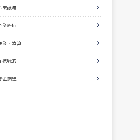
事業譲渡
企業評価
廃業・清算
提携戦略
資金調達