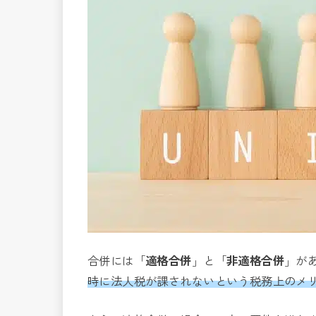
合併には「
適格合併
」と「
非適格合併
」が
時に法人税が課されないという税務上のメ