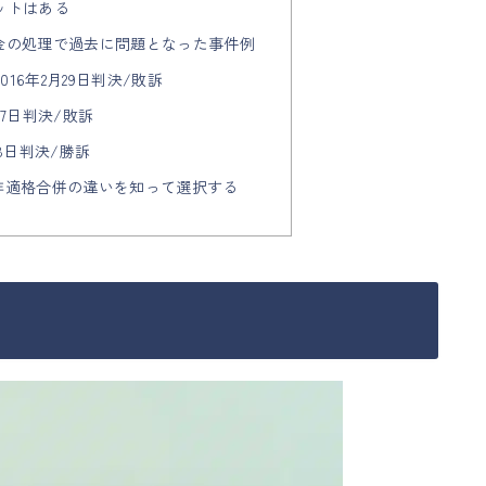
ットはある
損金の処理で過去に問題となった事件例
2016年2月29日判決/敗訴
月27日判決/敗訴
月18日判決/勝訴
と非適格合併の違いを知って選択する