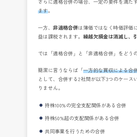
さらに適格合併の場合、一定の要件を満た
ます
。
一方、
非適格合併
は簿価ではなく時価評価
益は課税されます。
繰越欠損金は消滅し、
では「適格合併」と「非適格合併」をどう
簡潔に言うならば「
一方的な買収による合
として、合併する2社間が以下3つのケース
りません。
持株100%の完全支配関係がある合併
持株50%超の支配関係がある合併
共同事業を行うための合併