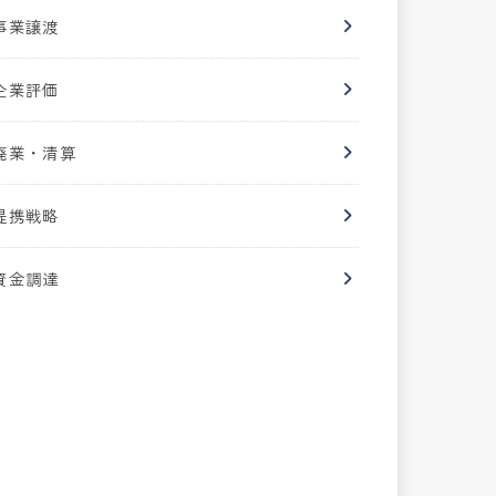
事業譲渡
企業評価
廃業・清算
提携戦略
資金調達