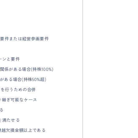
模要件または経営参画要件
ーンと要件
関係がある場合(持株100%)
がある場合(持株50%超)
業を行うための合併
引き継ぎ可能なケース
る
を満たせる
が繰越欠損金額以上である