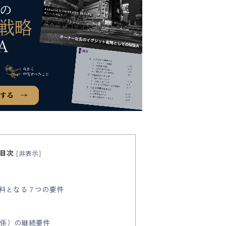
目次
[
非表示
]
材料となる７つの要件
関係）の継続要件