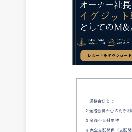
1 適格合併とは
2 適格合併か否の判断
3 金銭不交付要件
4 完全支配関係（支配