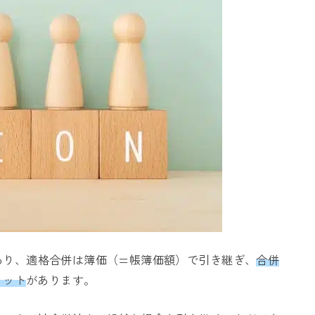
あり、適格合併は簿価（=帳簿価額）で引き継ぎ、
合併
リット
があります。