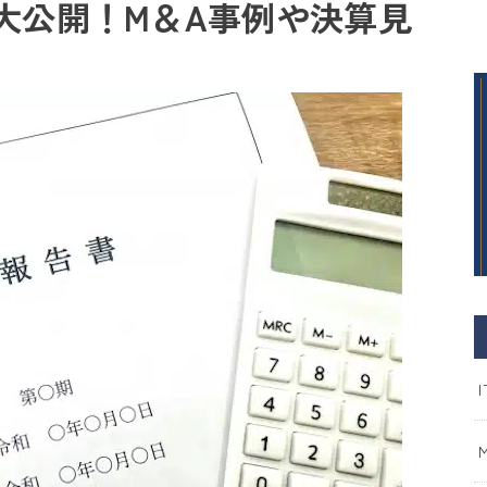
大公開！M＆A事例や決算見
I