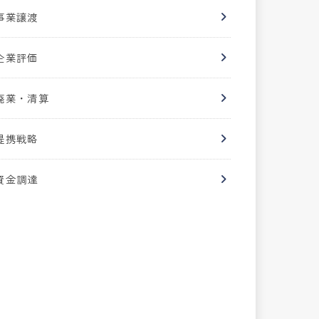
事業譲渡
企業評価
廃業・清算
提携戦略
資金調達