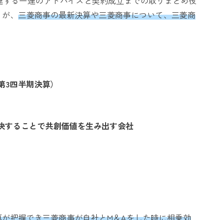
連する一連のアドバイスと契約成立までの取りまとめ役
」
が、
三菱商事の最新決算や三菱商事について、三菱商
第3四半期決算）
決することで共創価値を生み出す会社
算が把握でき三菱商事が自社とM＆Aをした時に相乗効