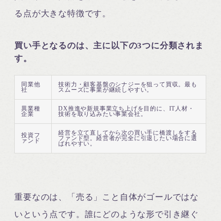
る点が大きな特徴です。
買い手となるのは、主に以下の3つに分類されま
す。
同業他
技術力・顧客基盤のシナジーを狙って買収。最も
社
スムーズに事業が継続しやすい。
異業種
DX推進や新規事業立ち上げを目的に、IT人材・
企業
技術を取り込みたい事業会社。
経営を立て直してから次の買い手に橋渡しをする
投資フ
ファンド型。経営者が完全に引退したい場合に選
ァンド
ばれやすい。
重要なのは、「売る」こと自体がゴールではな
いという点です。誰にどのような形で引き継ぐ