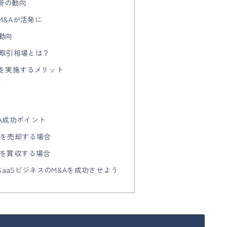
最新の動向
のM&Aが活発に
A動向
&A取引相場とは？
&Aを実施するメリット
ト
ト
&A成功ポイント
ネスを売却する場合
ネスを買収する場合
SaaSビジネスのM&Aを成功させよう