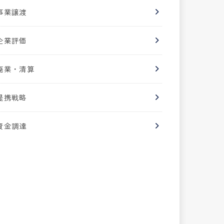
事業譲渡
企業評価
廃業・清算
提携戦略
資金調達