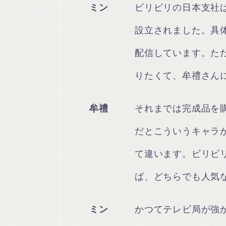
ミン
ビリビリの日本支社は
設立されました。具
配信しています。た
りたくて、牟禮さん
牟禮
それまでは完成品を
だとこういうキャラ
て違います。ビリビ
ば、どちらでも人気
ミン
かつてテレビ局が強